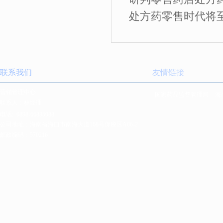
处方药零售时代将
联系我们
友情链接
营销管理中心
国家药品监督管理局
海
联系人：林经理
电话:
0898-66835088
公司地址：海南省海口市南海大道168号保税区A06-2
邮政编码：570216