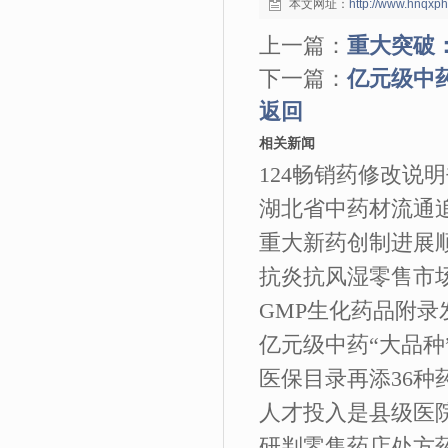
本文网址：
http://www.hnqxp
上一篇：
重大突破
下一篇：
亿元级中
返回
相关新闻
124畅销药修改说
湖北省中药材流通
重大新药创制进展顺
抗炎抗风湿零售市场
GMP生化药品附录
亿元级中药“大品种
医保目录再添36种
人才投入是县级医
研判零售药店处方药销