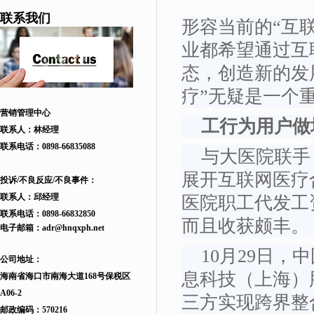
联系我们
形容当前的“互
业都希望通过互
态，创造新的发
疗”无疑是一个
营销管理中心
工行为用户做
联系人：林经理
联系电话：
0898-66835088
与大医院联手
展开互联网医疗
投诉/不良反应/不良事件：
联系人：邱
经理
医院职工代发工
联系电话：
0898-66832850
而且收获颇丰。
电子邮箱：
adr
@hnqxph.net
10月29日，
公司地址：
息科技（上海）
海南省海口市南海大道168
号
保税区
A06-2
三方实现跨界整
邮政编码：570216