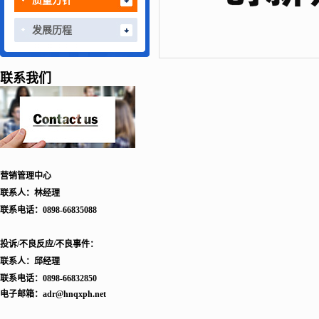
质量方针
发展历程
联系我们
营销管理中心
联系人：林经理
联系电话：
0898-66835088
投诉/不良反应/不良事件：
联系人：邱
经理
联系电话：
0898-66832850
电子邮箱：
adr
@hnqxph.net