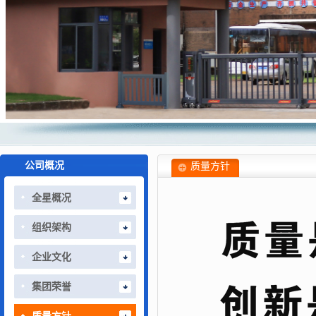
公司概况
质量方针
全星概况
组织架构
企业文化
集团荣誉