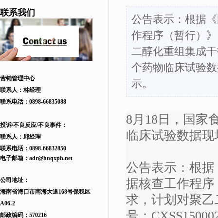
联系我们
公告表示：根据《
作程序（暂行）》
二醇化重组集成干扰
个药物临床试验数
营销管理中心
示。
联系人：林经理
联系电话：
0898-66835088
8月18日，国
投诉/不良反应/不良事件：
临床试验数据现
联系人：邱
经理
联系电话：
0898-66832850
电子邮箱：
adr
@hnqxph.net
公告表示：根据
公司地址：
据核查工作程序（
海南省海口市南海大道168
号
保税区
求，计划对聚乙
A06-2
号：CXSS15
邮政编码：570216