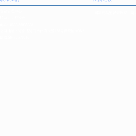
营销管理中心
国家药品监督管理局
海
联系人：林经理
电话:
0898-66835088
公司地址：海南省海口市南海大道168号保税区A06-2
邮政编码：570216