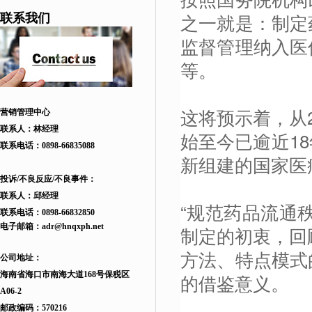
之一就是：制定
联系我们
监督管理纳入医
等。
这将预示着，从
营销管理中心
联系人：林经理
始至今已逾近1
联系电话：
0898-66835088
新组建的国家医
投诉/不良反应/不良事件：
联系人：邱
经理
“规范药品流通
联系电话：
0898-66832850
电子邮箱：
adr
@hnqxph.net
制定的初衷，回
方法、特点模式
公司地址：
海南省海口市南海大道168
号
保税区
的借鉴意义。
A06-2
邮政编码：570216