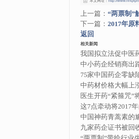
本文网址：
http://www.hnqxp
上一篇：
“两票制
下一篇：
2017年
返回
相关新闻
我国拟立法促中医
中小药企经销商出
75家中国药企零缺
中药材价格大幅上
医生开药“紧箍咒”将
这7点牵动将2017
中国神药青蒿素的尴
九家药企证书被回
“两票制”带给行业