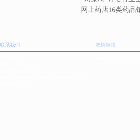
网上药店16类药品
联系我们
友情链接
营销管理中心
国家药品监督管理局
海
联系人：林经理
电话:
0898-66835088
公司地址：海南省海口市南海大道168号保税区A06-2
邮政编码：570216