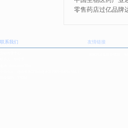
零售药店过亿品牌达3
联系我们
友情链接
营销管理中心
国家药品监督管理局
海
联系人：林经理
电话:
0898-66835088
公司地址：海南省海口市南海大道168号保税区A06-2
邮政编码：570216