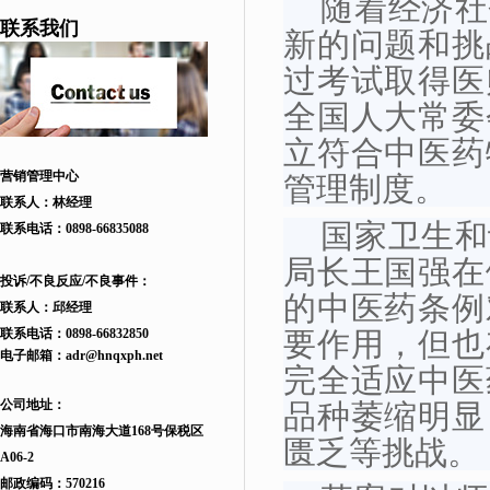
随着经济社
联系我们
新的问题和挑
过考试取得医
全国人大常委
立符合中医药
营销管理中心
管理制度。
联系人：林经理
国家卫生和
联系电话：
0898-66835088
局长王国强在
投诉/不良反应/不良事件：
的中医药条例
联系人：邱
经理
联系电话：
0898-66832850
要作用，但也
电子邮箱：
adr
@hnqxph.net
完全适应中医
公司地址：
品种萎缩明显
海南省海口市南海大道168
号
保税区
匮乏等挑战。
A06-2
邮政编码：570216