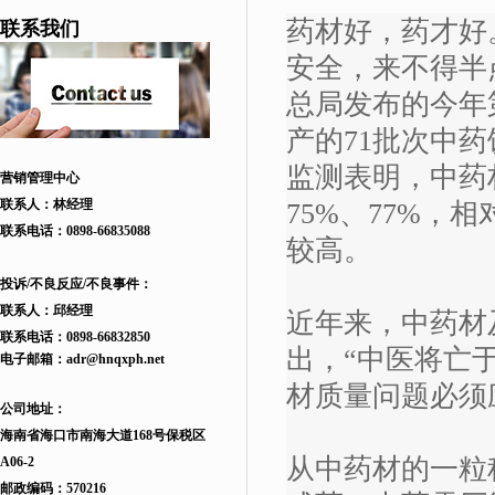
药材好，药才好
联系我们
安全，来不得半
总局发布的今年
产的71批次中药
监测表明，中药
营销管理中心
联系人：林经理
75%、77%
联系电话：
0898-66835088
较高。
投诉/不良反应/不良事件：
联系人：邱
经理
近年来，中药材
联系电话：
0898-66832850
出，“中医将亡
电子邮箱：
adr
@hnqxph.net
材质量问题必须
公司地址：
海南省海口市南海大道168
号
保税区
从中药材的一粒
A06-2
邮政编码：570216