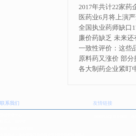
2017年共计22家
医药业6月将上演严
全国执业药师缺口17
廉价药缺乏 未来
一致性评价：这些品种
原料药又涨价 部分提
各大制药企业紧盯
联系我们
友情链接
营销管理中心
国家药品监督管理局
海
联系人：林经理
电话:
0898-66835088
公司地址：海南省海口市南海大道168号保税区A06-2