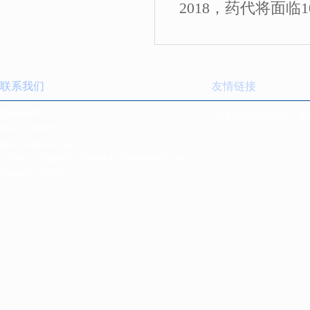
2018，药代将面临
联系我们
友情链接
营销管理中心
国家药品监督管理局
海
联系人：林经理
电话:
0898-66835088
公司地址：海南省海口市南海大道168号保税区A06-2
邮政编码：570216