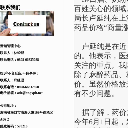
联系我们
百姓关心的领域
局长卢延纯在上
药品价格“商量
卢延纯是在近
营销管理中心
联系人：林经理
的。他表示，医
联系电话：
0898-66835088
关注的重点。我
除了麻醉药品、
投诉/不良反应/不良事件：
联系人：邱
经理
价。虽然价格放
联系电话：
0898-66832850
有不少问题。
电子邮箱：
adr
@hnqxph.net
公司地址：
据了解，药价
海南省海口市南海大道168
号
保税区
A06-2
今年6月1日起
邮政编码：570216