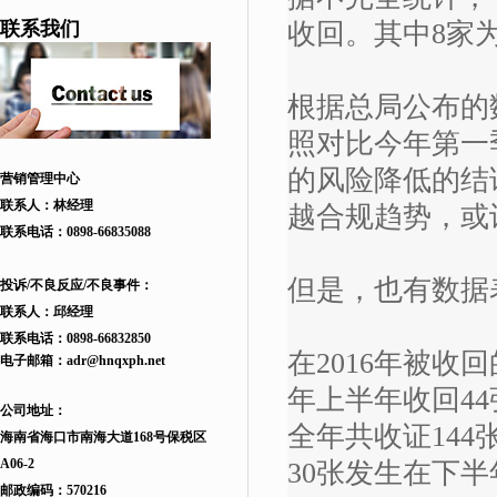
联系我们
收回。其中8家
根据总局公布的数
照对比今年第一
的风险降低的结
营销管理中心
联系人：林经理
越合规趋势，或
联系电话：
0898-66835088
但是，也有数据
投诉/不良反应/不良事件：
联系人：邱
经理
联系电话：
0898-66832850
在2016年被收回
电子邮箱：
adr
@hnqxph.net
年上半年收回44
公司地址：
全年共收证144
海南省海口市南海大道168
号
保税区
A06-2
30张发生在下半
邮政编码：570216