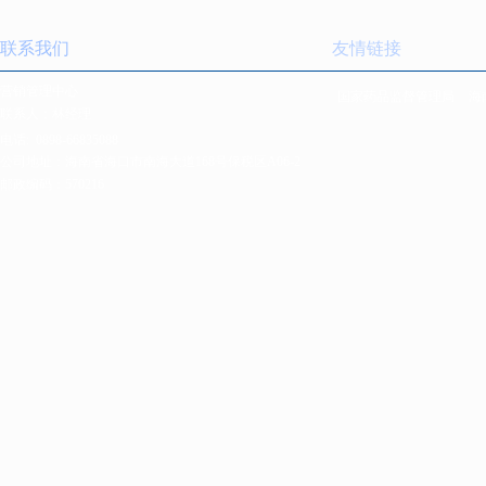
联系我们
友情链接
营销管理中心
国家药品监督管理局
海
联系人：林经理
电话:
0898-66835088
公司地址：海南省海口市南海大道168号保税区A06-2
邮政编码：570216