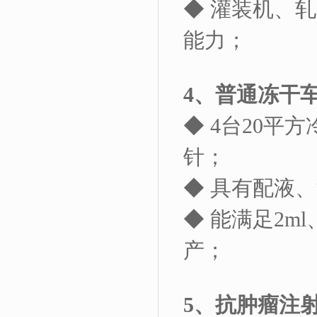
◆ 灌装机、
能力；
4
、普通冻干
◆ 4台
20
平方
针；
◆ 具有配液
◆ 能满足
2ml
产；
5
、抗肿瘤注