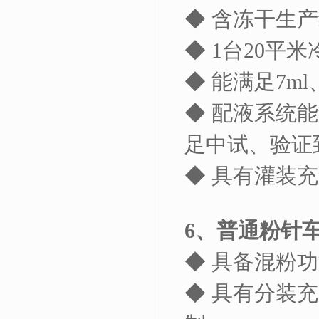
◆ 含冻干生
◆ 1台
20
平米
◆ 能满足
7ml
◆ 配液系统
足中试、验证
◆ 具有灌装
6
、普通粉针
◆ 具备混粉
◆ 具有分装