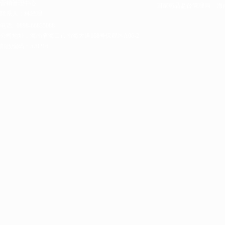
营销管理中心
国家药品监督管理局
海
联系人：林经理
电话:
0898-66835088
公司地址：海南省海口市南海大道168号保税区A06-2
邮政编码：570216