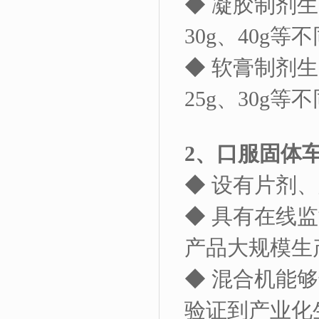
◆ 凝胶制剂
30g
、
40g
等不
◆ 软膏制剂
25g
、
30g
等不
2
、口服固体
◆ 设有片剂
◆ 具有在线
产品大规模生
◆ 混合机能
验证到产业化