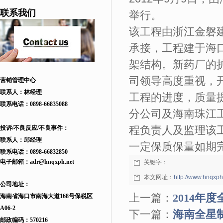
联系我们
举行。
该工程由浙江金磐
承接，工程建于海口
架结构。新药厂的
司领导高度重视，
营销管理中心
联系人：林经理
工程的进度，质量
联系电话：
0898-66835088
分公司及海南珠江
程负责人及监理该
投诉/不良反应/不良事件：
联系人：邱
经理
一定保质保量如期
联系电话：
0898-66832850
电子邮箱：
adr
@hnqxph.net
关键字：
本文网址：
http://www.hnqxp
公司地址：
上一篇：
2014年
海南省海口市南海大道168
号
保税区
A06-2
下一篇：
海南全星制
邮政编码：570216