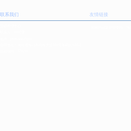
联系我们
友情链接
营销管理中心
国家药品监督管理局
海
联系人：林经理
电话:
0898-66835088
公司地址：海南省海口市南海大道168号保税区A06-2
邮政编码：570216