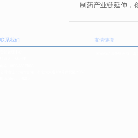
制药产业链延伸，
联系我们
友情链接
营销管理中心
国家药品监督管理局
海
联系人：林经理
电话:
0898-66835088
公司地址：海南省海口市南海大道168号保税区A06-2
邮政编码：570216