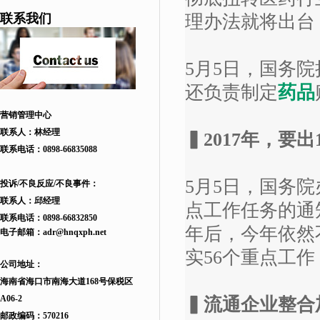
联系我们
理办法就将出台
5月5日，国务
还负责制定
药品
营销管理中心
联系人：林经理
▍2017
年，要出1
联系电话：
0898-66835088
5月5日，国务院
投诉/不良反应/不良事件：
联系人：邱
经理
点工作任务的通
联系电话：
0898-66832850
年后，今年依然
电子邮箱：
adr
@hnqxph.net
实56个重点工
公司地址：
海南省海口市南海大道168
号
保税区
A06-2
▍流通企业整合
邮政编码：570216