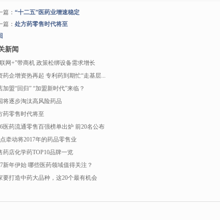
一篇：
“十二五”医药业增速稳定
一篇：
处方药零售时代将至
回
关新闻
互联网+”带商机 政策松绑设备需求增长
资药企增资热再起 专利药到期忙“走基层...
店加盟“回归” “加盟新时代”来临？
国将逐步淘汰高风险药品
方药零售时代将至
016医药流通零售百强榜单出炉 前20名公布
7点牵动将2017年的药品零售业
售药店化学药TOP10品牌一览
017新年伊始 哪些医药领域值得关注？
家要打造中药大品种，这20个最有机会