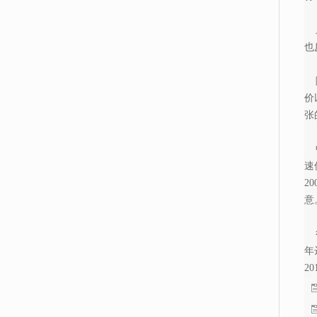
上
也
随
价
张
中
速
2
意
行
年
2