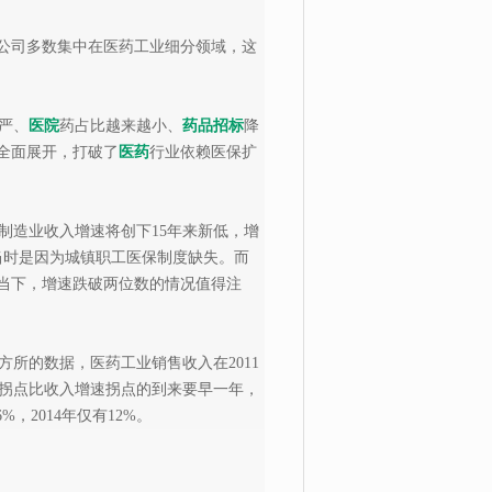
些公司多数集中在医药工业细分领域，这
严、
医院
药占比越来越小、
药品
招标
降
全面展开，打破了
医药
行业依赖医保扩
制造业收入增速将创下15年来新低，增
过。当时是因为城镇职工医保制度缺失。而
的当下，增速跌破两位数的情况值得注
所的数据，医药工业销售收入在2011
利润增速拐点比收入增速拐点的到来要早一年，
%，2014年仅有12%。