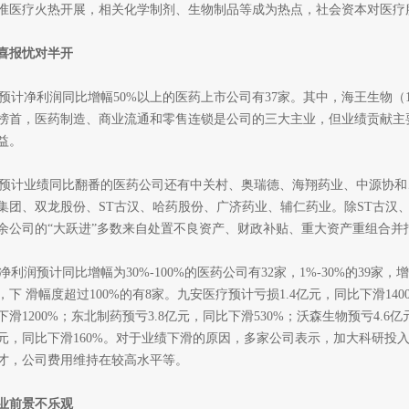
准医疗火热开展，相关化学制剂、生物制品等成为热点，社会资本对医疗
喜报忧对半开
计净利润同比增幅50%以上的医药上市公司有37家。其中，海王生物（17.68，
榜首，医药制造、商业流通和零售连锁是公司的三大主业，但业绩贡献主
益。
计业绩同比翻番的医药公司还有中关村、奥瑞德、海翔药业、中源协和
集团、双龙股份、ST古汉、哈药股份、广济药业、辅仁药业。除ST古汉
余公司的“大跃进”多数来自处置不良资产、财政补贴、重大资产重组合并
利润预计同比增幅为30%-100%的医药公司有32家，1%-30%的39家，
，下 滑幅度超过100%的有8家。九安医疗预计亏损1.4亿元，同比下滑140
下滑1200%；东北制药预亏3.8亿元，同比下滑530%；沃森生物预亏4.6亿
元，同比下滑160%。对于业绩下滑的原因，多家公司表示，加大科研投
才，公司费用维持在较高水平等。
业前景不乐观