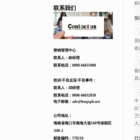
精
联系我们
报
预
居
收
营销管理中心
联系人：林经理
预
联系电话：
0898-66835088
极
其
投诉/不良反应/不良事件：
联系人：邱
经理
净
联系电话：
0898-66832850
中
电子邮箱：
adr
@hnqxph.net
比
公司地址：
万
海南省海口市南海大道168
号
保税区
人
A06-2
邮政编码：570216
行