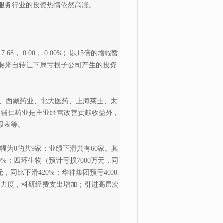
服务行业的投资热情依然高涨。
 0.00， 0.00%）以15倍的增幅暂
要来自转让下属亏损子公司产生的投资
、西藏药业、北大医药、上海莱士、太
、辅仁药业是主业经营改善贡献收益外，
报表等。
增幅为0的共9家；业绩下滑共有60家。其
0%；四环生物（预计亏损7000万元，同
元，同比下滑420%；华神集团预亏4000
入力度，科研经费支出增加；引进高层次