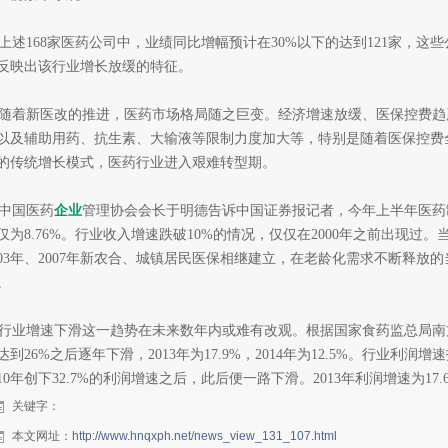
述168家医药公司中，业绩同比增幅预计在30%以下的达到121家，这
反映出该行业增长放缓的特征。
着新医改的推进，医药市场格局随之巨变。经济增速放缓、医保控费趋
以及辅助用药、抗生素、大输液等限制力度加大等，特别是随着医保控费
的传统增长模式，医药行业进入艰难转型期。
国医药
企业
管理协会会长于明德告诉中国证券报记者，今年上半年医药
仅为8.76%。行业收入增速跌破10%的情况，仅仅在2000年之前出现
003年、2007年新农合、城镇居民医保相继建立，在老龄化需求不断释放
。
业增速下滑这一趋势在未来数年内或难有改观。根据国家食药监总局南方
达到26%之后逐年下滑，2013年为17.9%，2014年为12.5%。行业
010年创下32.7%的利润增速之后，此后便一路下滑。2013年利润增速为17.6
关键字：
本文网址：
http://www.hnqxph.net/news_view_131_107.html