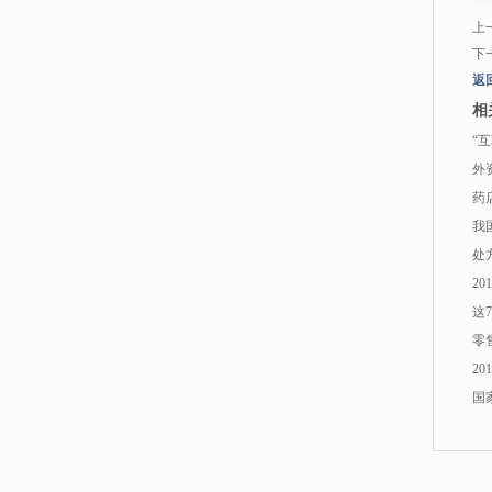
上
下
返
相
“
外
药
我
处
2
这
零
2
国