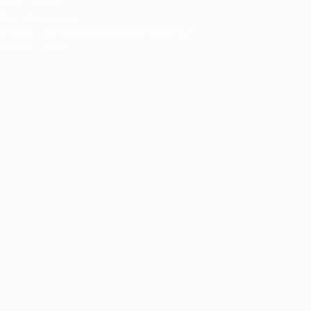
联系人：林经理
电话:
0898-66835088
公司地址：海南省海口市南海大道168号保税区A06-2
邮政编码：570216