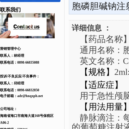
胞磷胆碱钠注
联系我们
详细信息 ：
【药品名称
通用名称
：
营销管理中心
联系人：林经理
英文名称
：
C
联系电话：
0898-66835088
【规格】
2ml
投诉/不良反应/不良事件：
【适应症】
联系人：邱
经理
联系电话：
0898-66832850
用于急性颅
电子邮箱：
adr
@hnqxph.net
【用法用量
公司地址：
静脉滴注：
海南省海口市南海大道168
号
保税区
A06-2
的葡萄糖注射液