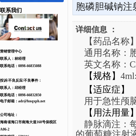
胞磷胆碱钠注
联系我们
详细信息 ：
【药品名称
通用名称
：
营销管理中心
联系人：林经理
英文名称
：
C
联系电话：
0898-66835088
【规格】
4ml
投诉/不良反应/不良事件：
【适应症】
联系人：邱
经理
联系电话：
0898-66832850
用于急性颅
电子邮箱：
adr
@hnqxph.net
【用法用量
公司地址：
静脉滴注：
海南省海口市南海大道168
号
保税区
A06-2
的葡萄糖注射液