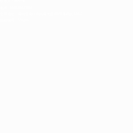
联系人：林经理
电话:
0898-66835088
公司地址：海南省海口市南海大道168号保税区A06-2
邮政编码：570216