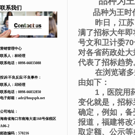
品种为王
联系我们
品种为王时
昨日，江苏、
满了招标大年即
号文和卫计委7
营销管理中心
对各省药政处大
联系人：林经理
代表了招标趋势
联系电话：
0898-66835088
在浏览诸多规
投诉/不良反应/不良事件：
由如下：
联系人：邱
经理
1，医院用药
联系电话：
0898-66832850
电子邮箱：
adr
@hnqxph.net
变化就是，招标
确定，例如，备
公司地址：
海南省海口市南海大道168
号
保税区
报道，福建将改
A06-2
取定额、公示等
邮政编码：570216