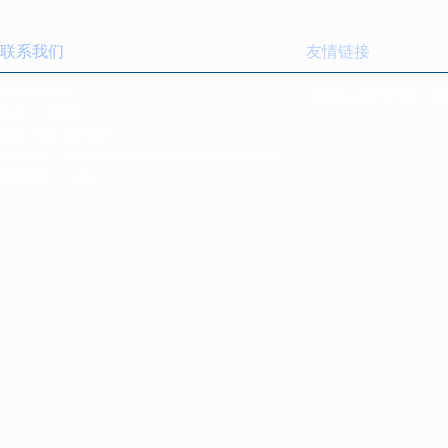
联系我们
友情链接
营销管理中心
国家药品监督管理局
海
联系人：林经理
电话:
0898-66835088
公司地址：海南省海口市南海大道168号保税区A06-2
邮政编码：570216