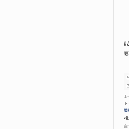
能
要
上
下
返
相
喜