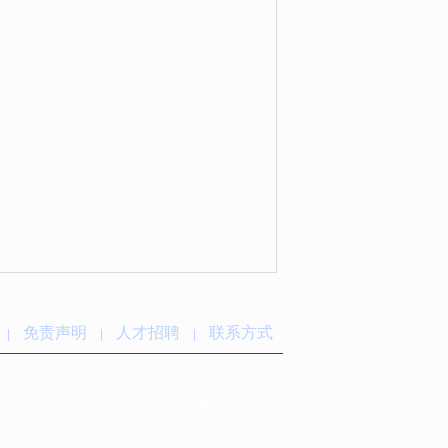
免责声明
人才招聘
联系方式
|
|
|
 © All R
ights Reserved 版权所有 海南全星制药有限公司
琼ICP备20001905号-1
互联网药品信息服务资格：
(琼)-非经营性-2025-0014