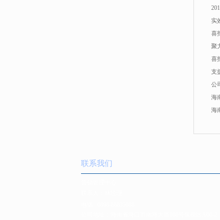
2
实
喜
聚
喜
支
公
海
海
联系我们
营销管理中心
联系人：林经理
电话:
0898-66835088
公司地址：海南省海口市南海大道168号保税区A06-2