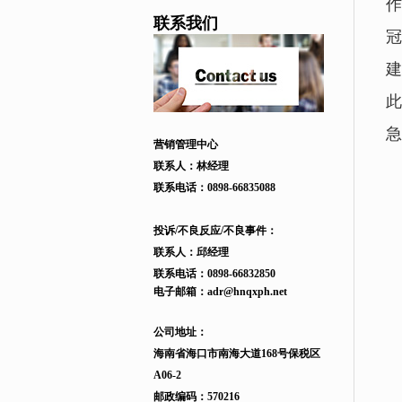
作
联系我们
冠
建
此
急
营销管理中心
联系人：林经理
联系电话：
0898-66835088
投诉/不良反应/不良事件：
联系人：邱
经理
联系电话：
0898-66832850
电子邮箱：
adr
@hnqxph.net
公司地址：
海南省海口市南海大道168
号
保税区
A06-2
邮政编码：570216