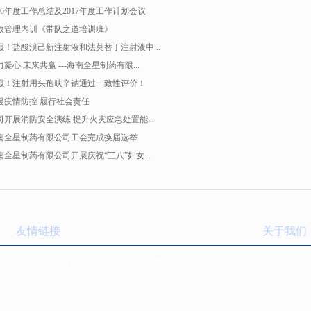
016年度工作总结及2017年度工作计划会议
效管理内训《带队之道培训班》
报！盐酸溴己新注射液和法莫替丁注射液中...
力凝心 未来共赢 ---海南全星制药有限...
报！注射用头孢呋辛钠通过一致性评价！
援疫情防控 履行社会责任
司开展消防安全演练 提升火灾应急处置能...
南全星制药有限公司工会完成换届选举
南全星制药有限公司开展庆祝“三八”妇女...
友情链接
关于我们
Copyrig
ht 2015
国家药品监督管理局
海南省药品监督管理局