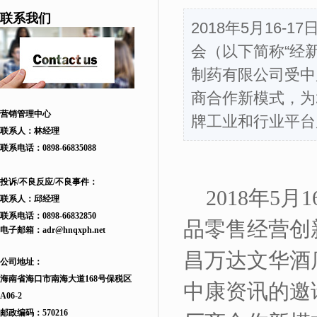
联系我们
2018年5月16
会（以下简称“经
制药有限公司受中
商合作新模式，为
营销管理中心
牌工业和行业平台
联系人：林经理
联系电话：
0898-66835088
投诉/不良反应/不良事件：
2018年5
联系人：邱
经理
联系电话：
0898-66832850
品零售经营创
电子邮箱：
adr
@hnqxph.net
昌万达文华酒
公司地址：
海南省海口市南海大道168
号
保税区
中康资讯的邀
A06-2
邮政编码：570216