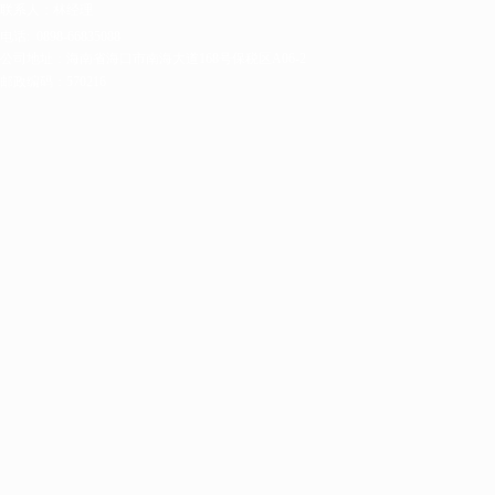
联系人：林经理
电话:
0898-66835088
公司地址：海南省海口市南海大道168号保税区A06-2
邮政编码：570216