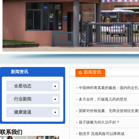
新闻资讯
新闻资讯
全星动态
中国神药青蒿素的尴尬：国内药企扎
行业新闻
多方合作，打破孤儿药的壁垒
国家对价格低廉、无商业促销抗生素
健康速递
孩子咳嗽为何久治不好？
联系我们
勤洗手 流感风险可以降两成