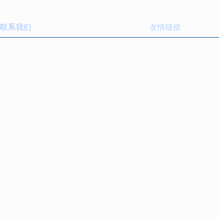
联系我们
友情链接
营销管理中心
国家药品监督管理局
海
联系人：林经理
电话:
0898-66835088
公司地址：海南省海口市南海大道168号保税区A06-2
邮政编码：570216