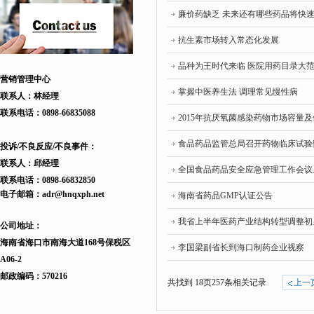
廉价药缺乏 未来还有哪些药品将快
抗生素市场转入常态化发展
品种为王时代来临 医院用药目录大
营销管理中心
掌握中医养生法 调理常见慢性病
联系人：林经理
联系电话：
0898-66835088
2015年抗厌氧菌感染药物市场容量
食品药品监管总局召开药物临床试验
投诉/不良反应/不良事件：
联系人：邱
经理
全国食品药品安全应急管理工作会议上
联系电话：
0898-66832850
电子邮箱：
adr
@hnqxph.net
海南省药品GMP认证公告
我省上半年医药产业结构转型调整初
公司地址：
海南省海口市南海大道168
号
保税区
李国梁副省长到海口制药企业视察
A06-2
邮政编码：570216
共找到
18
页
257
条相关记录
上一