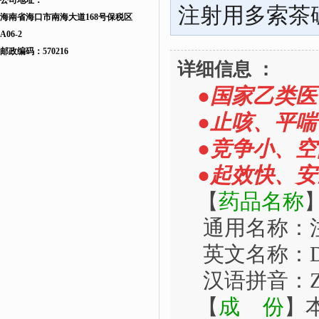
公司地址：
注射用多索茶
海南省海口市南海大道168
号
保税区
A06-2
邮政编码：570216
详细信息 ：
●国家乙类
●止咳、平
●竞争小、空
●起效快、
【
药品名称
通用名称：
英文名称：
D
汉语拼音：
【
成
份
】