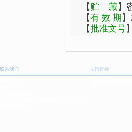
【
贮
藏
】
【
有 效 期
】
【
批准文号
联系我们
友情链接
营销管理中心
国家药品监督管理局
海
联系人：林经理
电话:
0898-66835088
公司地址：海南省海口市南海大道168号保税区A06-2
邮政编码：570216