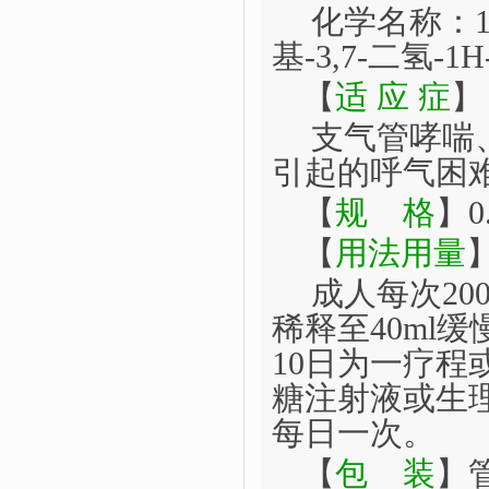
化学名称：
1
基
-3,7-
二氢
-1H
【
适 应 症
】
支气管哮喘
引起的呼气困
【
规
格
】
0
【
用法用量
成人每次
20
稀释至
40ml
缓
10
日为一疗程
糖注射液或生
每日一次。
【
包
装
】